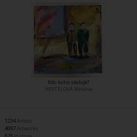
Kdo koho sleduje?
HERTELOVÁ Melánia
1234
Artists
4097
Artworks
625
in store