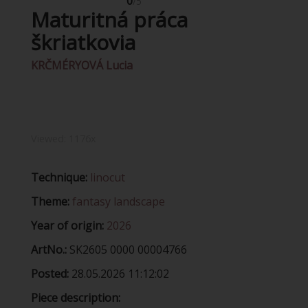
0
/5
Maturitná práca
škriatkovia
KRČMÉRYOVÁ Lucia
Viewed:
1176x
Technique:
linocut
Theme:
fantasy landscape
Year of origin:
2026
ArtNo.:
SK2605 0000 00004766
Posted:
28.05.2026 11:12:02
Piece description: