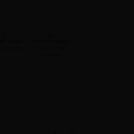
ek naděje
Kdo koho sleduje?
KOVÁ Anna
HERTELOVÁ
Melánia