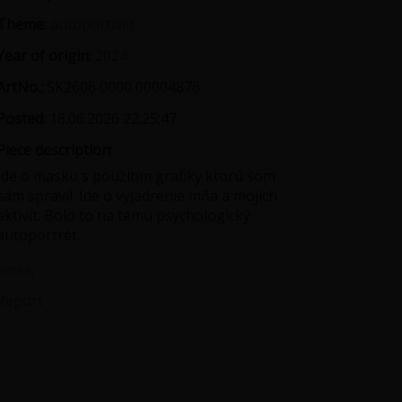
Theme:
autoportrait
Year of origin:
2024
ArtNo.:
SK2606 0000 00004876
Posted:
18.06.2026 22:25:47
Piece description:
Ide o masku s použitím grafiky ktorú som
sám spravil. Ide o vyjadrenie mňa a mojích
aktivít. Bolo to na tému psychologický
autoportrét.
maska
,
Report