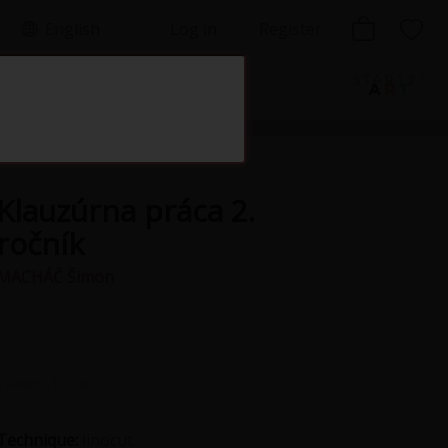
English
Log in
Register
lishing house
Klauzúrna práca 2.
ročník
MACHÁČ Šimon
Viewed:
1324x
Technique:
linocut