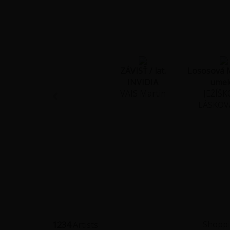
ZÁVISŤ / lat.
Lososová 
INVIDIA
umel
VAIS Martin
JEŽÍŠ
LÁSKOV
Shoppi
1234
Artists