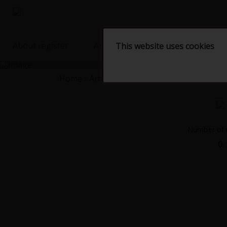
About register
Artists
Artworks
Shop
This website uses cookies
Home
Artworks
linocut
MACHÁČ Šimon
Number of r
0
/